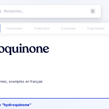
mmencez à chercher un mot dans le dictionnaire :
S
esults found.
Synonymes
Contraires
Locutions
Expressions
oquinone
ymes, exemples en français
de
“hydroquinone“