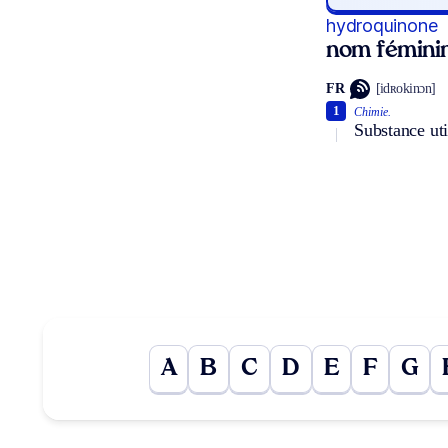
hydroquinone
nom fémini
FR
[idʀokinɔn]
1
Chimie.
Substance ut
A
B
C
D
E
F
G