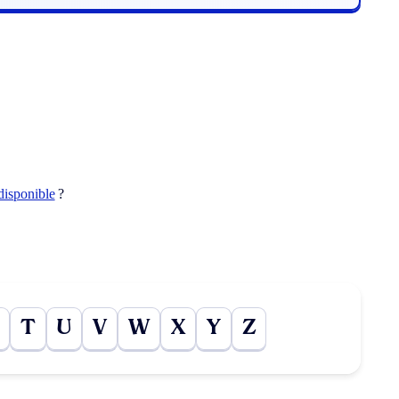
disponible
?
T
U
V
W
X
Y
Z