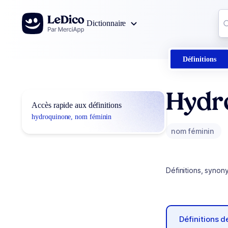
Aller au contenu
Co
Dictionnaire
0
r
Définitions
Hydr
Accès rapide aux définitions
hydroquinone, nom féminin
nom féminin
Définitions, synon
Définitions 