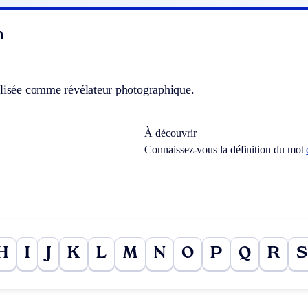
n
ilisée comme révélateur photographique.
À découvrir
Connaissez-vous la définition du mot
H
I
J
K
L
M
N
O
P
Q
R
S