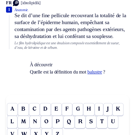
FR
[idʀolipidik]
1
Anatomie.
Se dit d’une fine pellicule recouvrant la totalité de la
surface de l’épiderme humain, empêchant sa
contamination par des agents pathogènes extérieurs,
sa déshydratation et lui conférant sa souplesse.
Le film hydrolipidique est une émulsion composée essentiellement de sueur,
d’eau, de kératine et de sébum.
À découvrir
Quelle est la définition du mot
balustre
?
A
B
C
D
E
F
G
H
I
J
K
L
M
N
O
P
Q
R
S
T
U
V
W
X
Y
Z