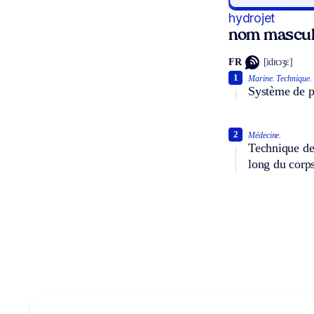
hydrojet
nom mascul
FR
[idʀɔʒɛ]
1
Marine.
Technique.
Système de pr
2
Médecine.
Technique de
long du corps