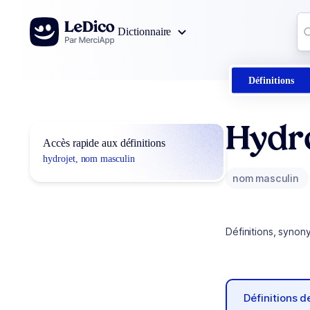
Aller au contenu
Co
Dictionnaire
0
r
Définitions
Hydr
Accès rapide aux définitions
hydrojet, nom masculin
nom masculin
Définitions, synon
Définitions 