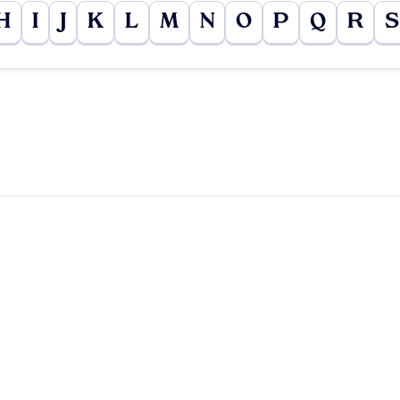
H
I
J
K
L
M
N
O
P
Q
R
S