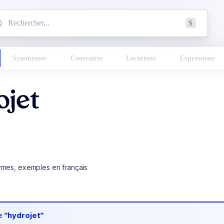
mmencez à chercher un mot dans le dictionnaire :
S
esults found.
Synonymes
Contraires
Locutions
Expressions
ojet
ymes, exemples en français
de
“hydrojet“