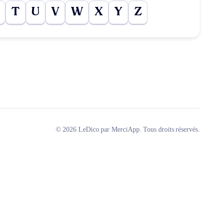
T
U
V
W
X
Y
Z
© 2026 LeDico par MerciApp. Tous droits réservés.