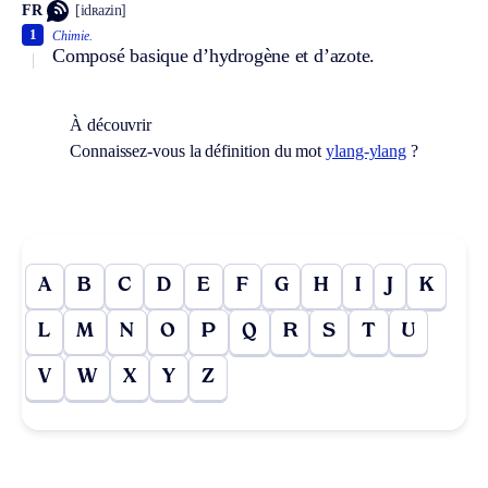
FR
[idʀazin]
1
Chimie.
Composé basique d’hydrogène et d’azote.
À découvrir
Connaissez-vous la définition du mot
ylang-ylang
?
A
B
C
D
E
F
G
H
I
J
K
L
M
N
O
P
Q
R
S
T
U
V
W
X
Y
Z