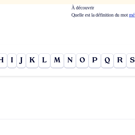
À découvrir
Quelle est la définition du mot
mér
H
I
J
K
L
M
N
O
P
Q
R
S