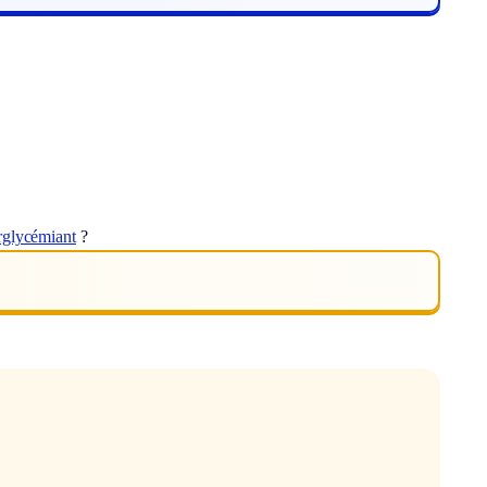
rglycémiant
?