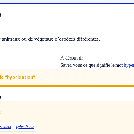
n
’animaux ou de végétaux d’espèces différentes.
À découvrir
Savez-vous ce que signifie le mot
hype
de
“hybridation“
n
x
isement
hybridisme