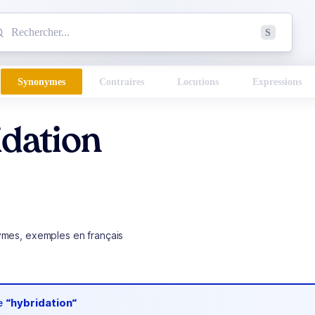
mmencez à chercher un mot dans le dictionnaire :
S
esults found.
Synonymes
Contraires
Locutions
Expressions
dation
ymes, exemples en français
de
“hybridation“