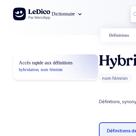
Aller au contenu
Co
Dictionnaire
0
r
Définitions
Hybri
Accès rapide aux définitions
hybridation, nom féminin
nom féminin
Définitions, synon
Définitions 