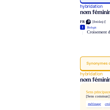
hybridation
nom fémini
FR
[ibʀidasjɔ̃]
1
Biologie.
Croisement d
Synonymes 
hybridation
nom fémini
Sens principau
[Sens commun]
métissage
cro