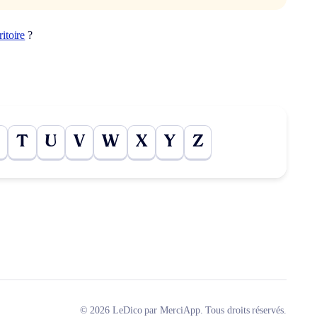
itoire
?
T
U
V
W
X
Y
Z
© 2026 LeDico par MerciApp. Tous droits réservés.