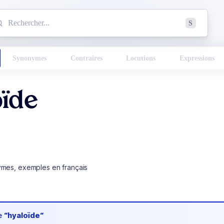
mmencez à chercher un mot dans le dictionnaire :
S
esults found.
Synonymes
Contraires
Locutions
Expressions
oïde
ymes, exemples en français
de
“hyaloïde“