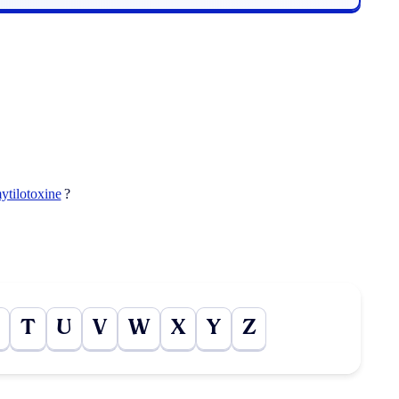
ytilotoxine
?
T
U
V
W
X
Y
Z