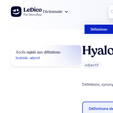
Aller au contenu
Co
Dictionnaire
0
r
Définitions
Hyal
Accès rapide aux définitions
hyaloïde, adjectif
adjectif
Définitions, synon
Définitions 