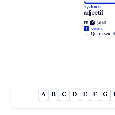
hyaloïde
adjectif
FR
[jalɔid]
1
Anatomie.
Qui ressemble
A
B
C
D
E
F
G