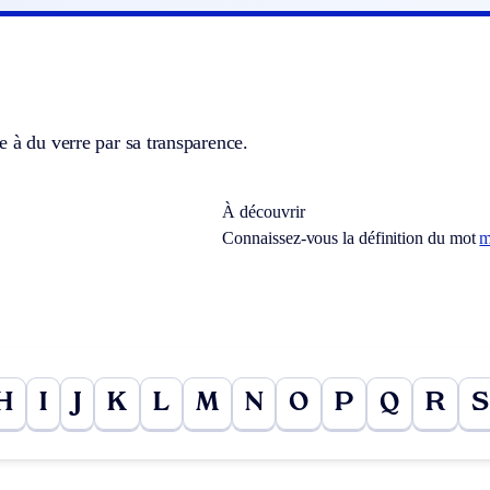
 à du verre par sa transparence.
À découvrir
Connaissez-vous la définition du mot
m
H
I
J
K
L
M
N
O
P
Q
R
S