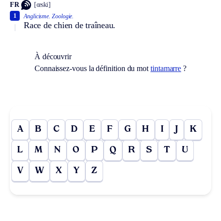
FR
[œski]
1
Anglicisme.
Zoologie.
Race de chien de traîneau.
À découvrir
Connaissez-vous la définition du mot
tintamarre
?
A
B
C
D
E
F
G
H
I
J
K
L
M
N
O
P
Q
R
S
T
U
V
W
X
Y
Z