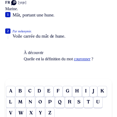
FR
[ynje]
Marine.
Mât, portant une hune.
1
2
Par métonymie.
Voile carrée du mât de hune.
À découvrir
Quelle est la définition du mot
couronner
?
A
B
C
D
E
F
G
H
I
J
K
L
M
N
O
P
Q
R
S
T
U
V
W
X
Y
Z