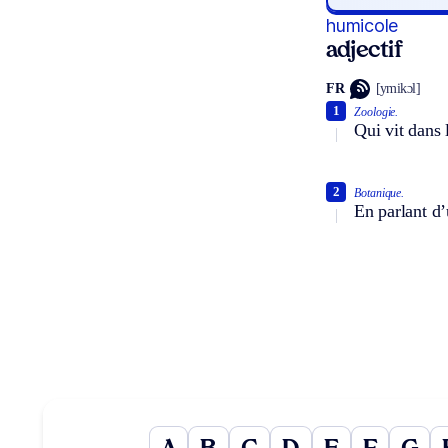
humicole
adjectif
FR
[ymikɔl]
1
Zoologie.
Qui vit dans
2
Botanique.
En parlant d’