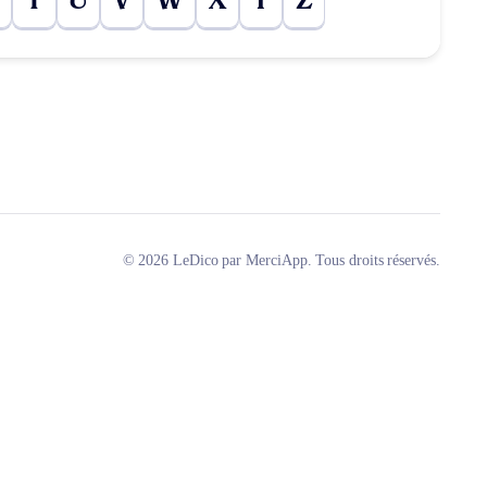
T
U
V
W
X
Y
Z
© 2026 LeDico par MerciApp. Tous droits réservés.