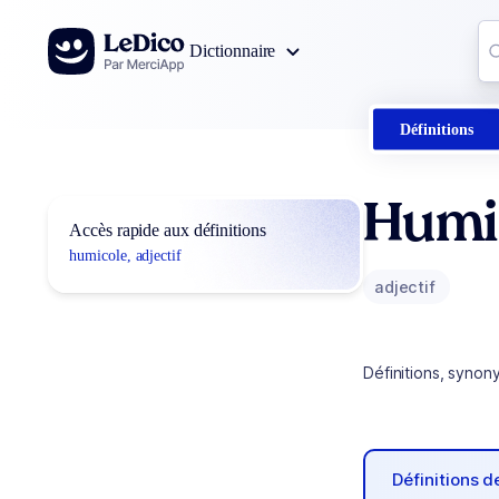
Aller au contenu
Co
Dictionnaire
0
r
Définitions
Humi
Accès rapide aux définitions
humicole, adjectif
adjectif
Définitions, synon
Définitions 