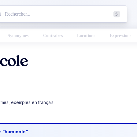
mmencez à chercher un mot dans le dictionnaire :
S
esults found.
Synonymes
Contraires
Locutions
Expressions
cole
ymes, exemples en français
de
“humicole“