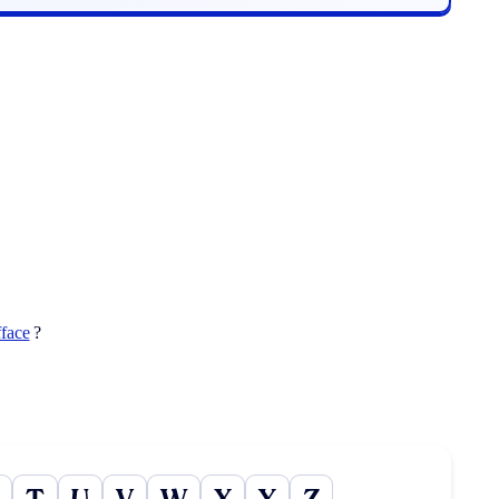
fface
?