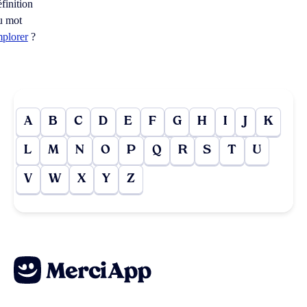
éfinition
u mot
mplorer
?
A
B
C
D
E
F
G
H
I
J
K
L
M
N
O
P
Q
R
S
T
U
V
W
X
Y
Z