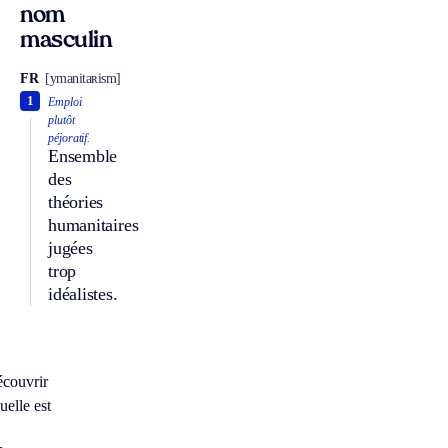
nom
masculin
FR
[ymanitaʀism]
1
Emploi
plutôt
péjoratif.
Ensemble
des
théories
humanitaires
jugées
trop
idéalistes.
À
écouvrir
uelle est