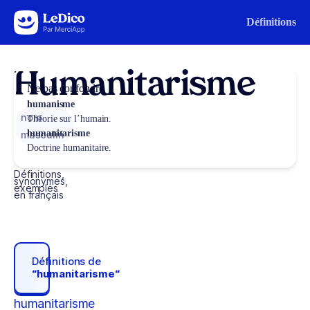
Aller au contenu
Définitions
Humanitarisme
Ne pas confondre
humanisme
nom
Théorie sur l’humain.
humanitarisme
masculin
Doctrine humanitaire.
Définitions,
synonymes,
exemples
en français
Définitions de
“humanitarisme“
humanitarisme