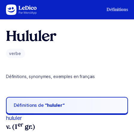
Aller au contenu
Définitions
Hululer
verbe
Définitions, synonymes, exemples en français
Définitions de
“hululer“
hululer
er
v. (1
gr.)