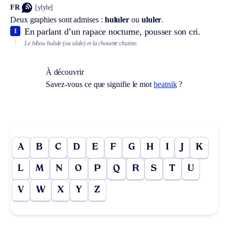
FR
[ylyle]
Deux graphies sont admises :
hululer
ou
ululer
.
En parlant d’un rapace nocturne, pousser son cri.
1
Le hibou hulule (ou ulule) et la chouette chuinte.
À découvrir
Savez-vous ce que signifie le mot
beatnik
?
A
B
C
D
E
F
G
H
I
J
K
L
M
N
O
P
Q
R
S
T
U
V
W
X
Y
Z