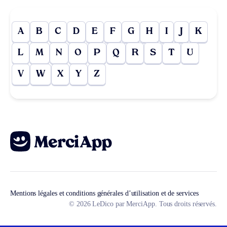
A
B
C
D
E
F
G
H
I
J
K
L
M
N
O
P
Q
R
S
T
U
V
W
X
Y
Z
Mentions légales et conditions générales d’utilisation et de services
© 2026 LeDico par MerciApp. Tous droits réservés.