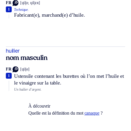
FR
[ɥilje, ɥiljɛʀ]
1
Technique.
Fabricant(e), marchand(e) d’huile.
huilier
nom masculin
FR
[ɥilje]
Ustensile contenant les burettes où l’on met l’huile et
1
le vinaigre sur la table.
Un huilier d’argent.
À découvrir
Quelle est la définition du mot
canaque
?