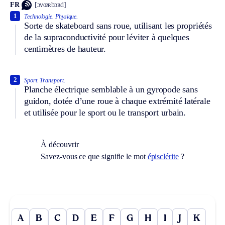
FR
[ɔvœʀbɔʀd]
1
Technologie.
Physique.
Sorte de skateboard sans roue, utilisant les propriétés
de la supraconductivité pour léviter à quelques
centimètres de hauteur.
2
Sport.
Transport.
Planche électrique semblable à un gyropode sans
guidon, dotée d’une roue à chaque extrémité latérale
et utilisée pour le sport ou le transport urbain.
À découvrir
Savez-vous ce que signifie le mot
épisclérite
?
A
B
C
D
E
F
G
H
I
J
K