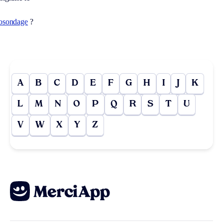
iosondage
?
A
B
C
D
E
F
G
H
I
J
K
L
M
N
O
P
Q
R
S
T
U
V
W
X
Y
Z