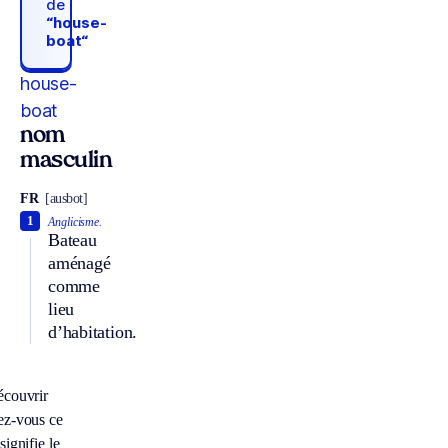
de
“house-
boat“
house-
boat
nom
masculin
FR
[ausbot]
1
Anglicisme.
Bateau
aménagé
comme
lieu
d’habitation.
écouvrir
ez-vous ce
signifie le