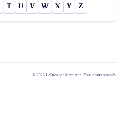
T
U
V
W
X
Y
Z
© 2026 LeDico par MerciApp. Tous droits réservés.