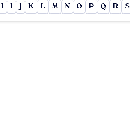
H
I
J
K
L
M
N
O
P
Q
R
S