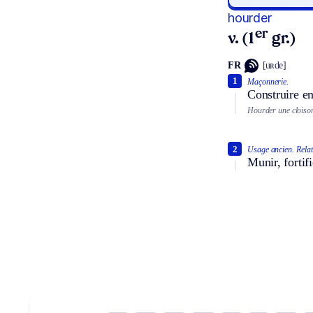
hourder
er
v. (1
gr.)
FR
[uʀde]
1
Maçonnerie.
Construire en
Hourder une cloiso
2
Usage ancien.
Relat
Munir, fortif