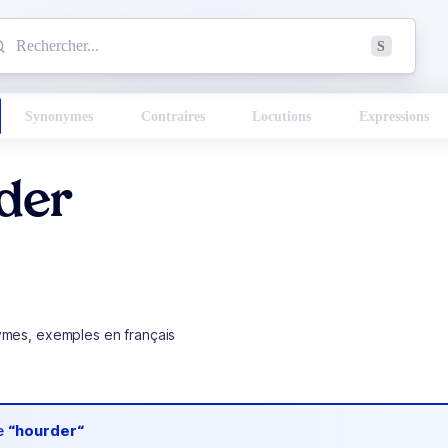
mmencez à chercher un mot dans le dictionnaire :
S
esults found.
Synonymes
Contraires
Locutions
Expressions
der
ymes, exemples en français
de
“hourder“