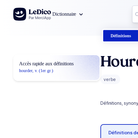
Aller au contenu
Co
Dictionnaire
0
r
Définitions
Hour
Accès rapide aux définitions
hourder, v. (1er gr.)
verbe
Définitions, synon
Définitions 