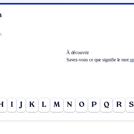
n
.
À découvrir
Savez-vous ce que signifie le mot
sp
H
I
J
K
L
M
N
O
P
Q
R
S