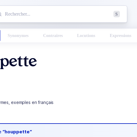
mmencez à chercher un mot dans le dictionnaire :
S
esults found.
Synonymes
Contraires
Locutions
Expressions
pette
ymes, exemples en français
de
“houppette“