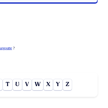
argoutte
?
T
U
V
W
X
Y
Z