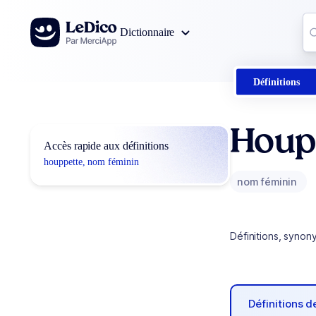
Aller au contenu
Co
Dictionnaire
0
r
Définitions
Houp
Accès rapide aux définitions
houppette, nom féminin
nom féminin
Définitions, synon
Définitions 