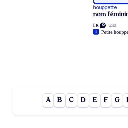
houppette
nom fémini
FR
[upɛt]
Petite houppe
1
A
B
C
D
E
F
G