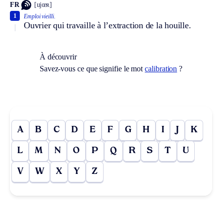
FR
[ujœʀ]
1
Emploi vieilli.
Ouvrier qui travaille à l’extraction de la houille.
À découvrir
Savez-vous ce que signifie le mot
calibration
?
A
B
C
D
E
F
G
H
I
J
K
L
M
N
O
P
Q
R
S
T
U
V
W
X
Y
Z