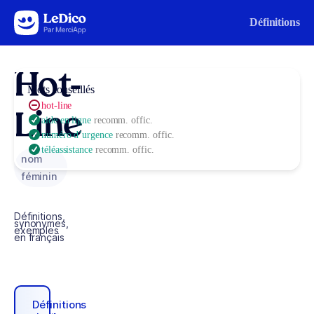
Aller au contenu
Définitions
Hot-
Mots conseillés
hot-line
Line
aide en ligne
recomm. offic.
numéro d’urgence
recomm. offic.
téléassistance
recomm. offic.
nom
féminin
Définitions,
synonymes,
exemples
en français
Définitions