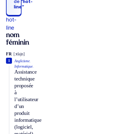
de
“hot-
line“
hot-
line
nom
féminin
FR
[ɔtlajn]
1
Anglicisme.
Informatique.
Assistance
technique
proposée
à
l’utilisateur
d’un
produit
informatique
(logiciel,
matériel)