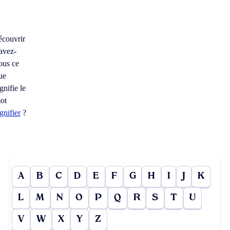
À
écouvrir
avez-
ous ce
ue
ignifie le
ot
ignifier
?
A
B
C
D
E
F
G
H
I
J
K
L
M
N
O
P
Q
R
S
T
U
V
W
X
Y
Z