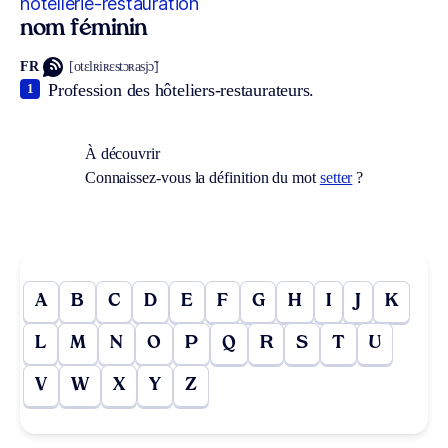
hôtellerie-restauration
nom féminin
FR
[otɛlʀiʀɛstɔʀasjɔ̃]
Profession des hôteliers-restaurateurs.
1
À découvrir
Connaissez-vous la définition du mot
setter
?
A
B
C
D
E
F
G
H
I
J
K
L
M
N
O
P
Q
R
S
T
U
V
W
X
Y
Z