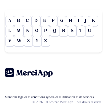
A
B
C
D
E
F
G
H
I
J
K
L
M
N
O
P
Q
R
S
T
U
V
W
X
Y
Z
Mentions légales et conditions générales d’utilisation et de services
© 2026 LeDico par MerciApp. Tous droits réservés.