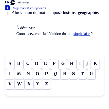
FR
[istwaʀʒeo]
1
Usage courant.
Enseignement.
Abréviation du mot composé
histoire-géographie
.
À découvrir
Connaissez-vous la définition du mot
singhalaise
?
A
B
C
D
E
F
G
H
I
J
K
L
M
N
O
P
Q
R
S
T
U
V
W
X
Y
Z