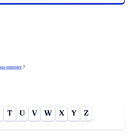
ous-ministre
?
T
U
V
W
X
Y
Z