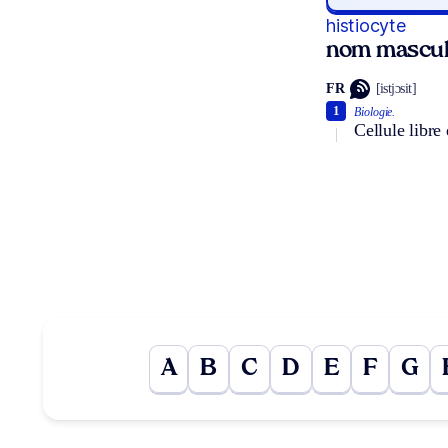
histiocyte
nom mascul
FR
[istjɔsit]
1
Biologie.
Cellule libre 
A
B
C
D
E
F
G