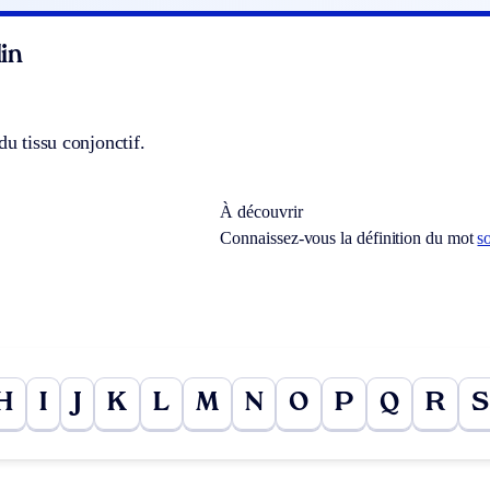
in
du tissu conjonctif.
À découvrir
Connaissez-vous la définition du mot
s
H
I
J
K
L
M
N
O
P
Q
R
S