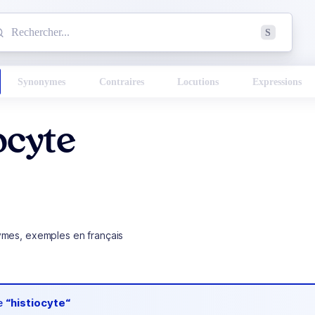
mmencez à chercher un mot dans le dictionnaire :
S
esults found.
Synonymes
Contraires
Locutions
Expressions
ocyte
ymes, exemples en français
de
“histiocyte“