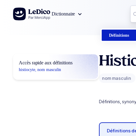
Aller au contenu
Co
Dictionnaire
0
r
Définitions
Histi
Accès rapide aux définitions
histiocyte, nom masculin
nom masculin
Définitions, synon
Définitions 