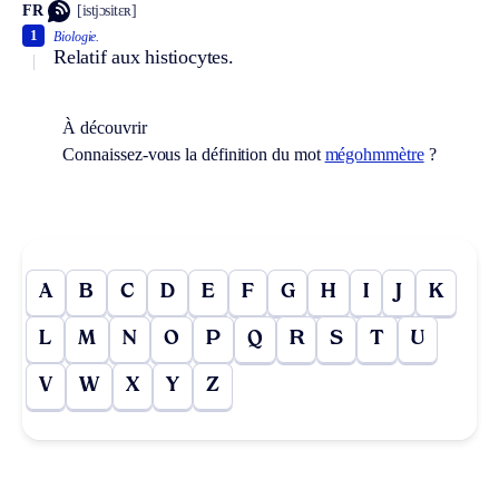
FR
[istjɔsitɛʀ]
1
Biologie.
Relatif aux histiocytes.
À découvrir
Connaissez-vous la définition du mot
mégohmmètre
?
A
B
C
D
E
F
G
H
I
J
K
L
M
N
O
P
Q
R
S
T
U
V
W
X
Y
Z