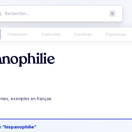
mmencez à chercher un mot dans le dictionnaire :
S
esults found.
Synonymes
Contraires
Locutions
Expressions
nophilie
ymes, exemples en français
de
“hispanophilie“