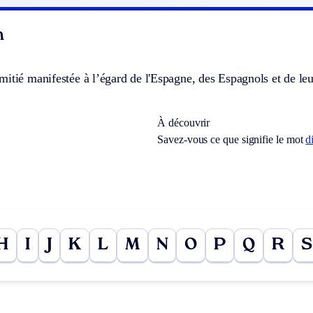
n
itié manifestée à l’égard de l'Espagne, des Espagnols et de leu
À découvrir
Savez-vous ce que signifie le mot
d
H
I
J
K
L
M
N
O
P
Q
R
S