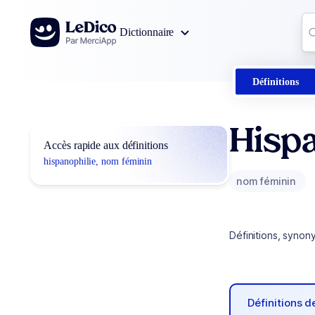
Aller au contenu
Co
Dictionnaire
0
r
Définitions
Hispa
Accès rapide aux définitions
hispanophilie, nom féminin
nom féminin
Définitions, synon
Définitions 