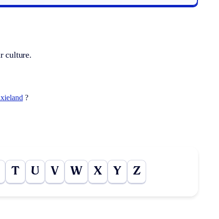
r culture.
ixieland
?
T
U
V
W
X
Y
Z