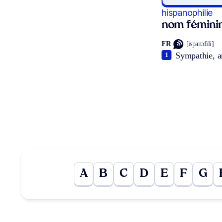
hispanophilie
nom fémini
FR
[ispanɔfili]
Sympathie, am
1
A
B
C
D
E
F
G