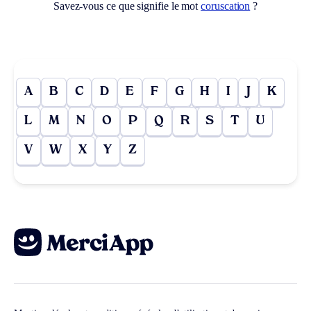
Savez-vous ce que signifie le mot
coruscation
?
A
B
C
D
E
F
G
H
I
J
K
L
M
N
O
P
Q
R
S
T
U
V
W
X
Y
Z