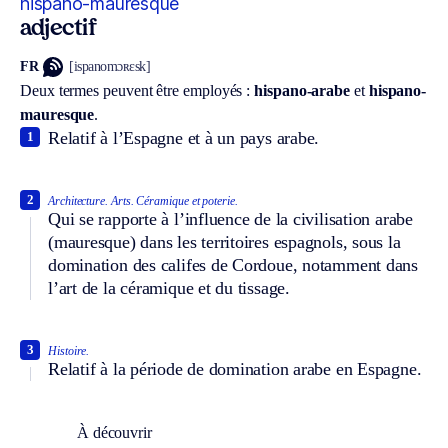
hispano-mauresque
adjectif
FR
[ispanomɔʀɛsk]
Deux termes peuvent être employés :
hispano-arabe
et
hispano-
mauresque
.
Relatif à l’Espagne et à un pays arabe.
1
2
Architecture.
Arts.
Céramique et poterie.
Qui se rapporte à l’influence de la civilisation arabe
(mauresque) dans les territoires espagnols, sous la
domination des califes de Cordoue, notamment dans
l’art de la céramique et du tissage.
3
Histoire.
Relatif à la période de domination arabe en Espagne.
À découvrir