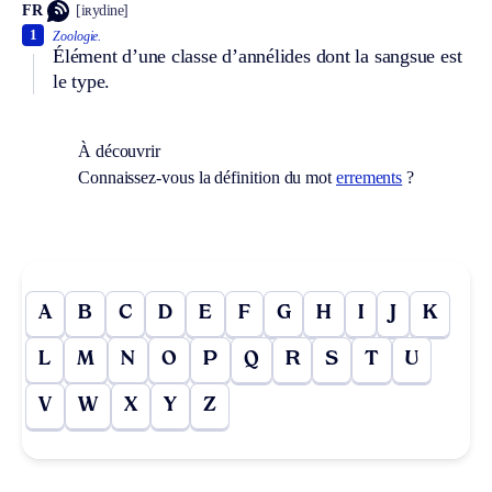
FR
[iʀydine]
1
Zoologie.
Élément d’une classe d’annélides dont la sangsue est
le type.
À découvrir
Connaissez-vous la définition du mot
errements
?
A
B
C
D
E
F
G
H
I
J
K
L
M
N
O
P
Q
R
S
T
U
V
W
X
Y
Z