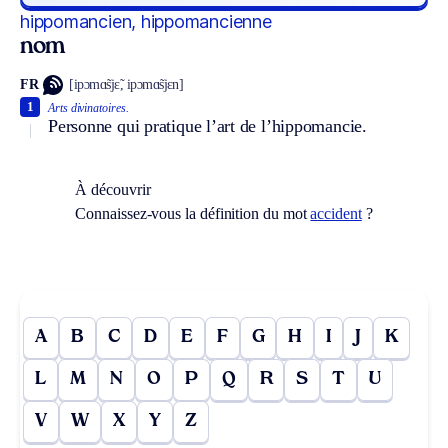
hippomancien, hippomancienne
nom
FR
[ipɔmɑ̃sjɛ̃, ipɔmɑ̃sjɛn]
1
Arts divinatoires.
Personne qui pratique l’art de l’hippomancie.
À découvrir
Connaissez-vous la définition du mot
accident
?
A
B
C
D
E
F
G
H
I
J
K
L
M
N
O
P
Q
R
S
T
U
V
W
X
Y
Z