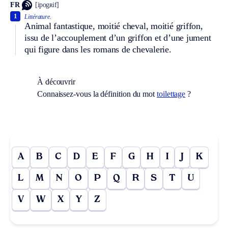
FR
[ipogʀif]
1
Littérature.
Animal fantastique, moitié cheval, moitié griffon,
issu de l’accouplement d’un griffon et d’une jument
qui figure dans les romans de chevalerie.
À découvrir
Connaissez-vous la définition du mot
toilettage
?
A
B
C
D
E
F
G
H
I
J
K
L
M
N
O
P
Q
R
S
T
U
V
W
X
Y
Z