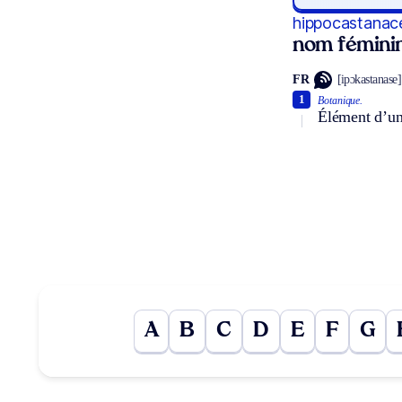
hippocastanac
nom fémini
FR
[ipɔkastanase]
1
Botanique.
Élément d’une
A
B
C
D
E
F
G