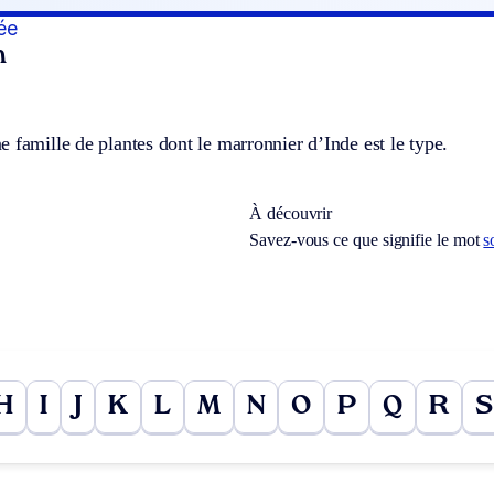
ée
n
 famille de plantes dont le marronnier d’Inde est le type.
À découvrir
Savez-vous ce que signifie le mot
s
H
I
J
K
L
M
N
O
P
Q
R
S