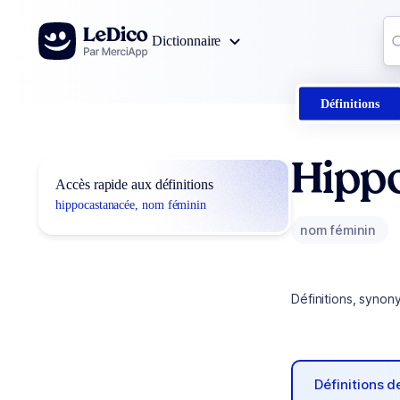
Aller au contenu
Co
Dictionnaire
0
r
Définitions
Hipp
Accès rapide aux définitions
hippocastanacée, nom féminin
nom féminin
Définitions, synon
Définitions 