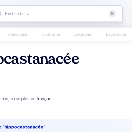
mmencez à chercher un mot dans le dictionnaire :
S
esults found.
Synonymes
Contraires
Locutions
Expressions
ocastanacée
ymes, exemples en français
de
“hippocastanacée“