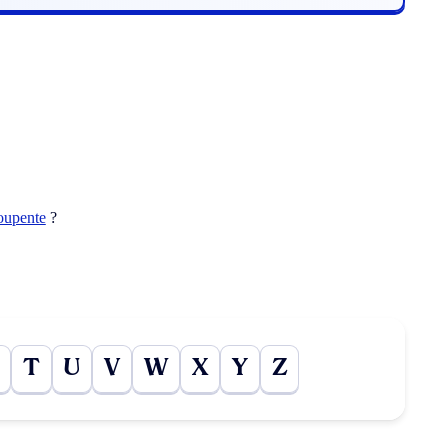
oupente
?
T
U
V
W
X
Y
Z