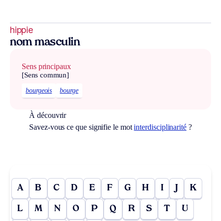
hippie
nom masculin
Sens principaux
[Sens commun]
bourgeois
bourge
À découvrir
Savez-vous ce que signifie le mot
interdisciplinarité
?
A
B
C
D
E
F
G
H
I
J
K
L
M
N
O
P
Q
R
S
T
U