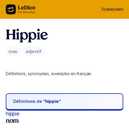
Aller au contenu
Synonymes
Hippie
nom
adjectif
Définitions, synonymes, exemples en français
Définitions de
“hippie“
hippie
nom