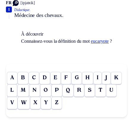
FR
[ipjatʀik]
1
Didactique.
Médecine des chevaux.
À découvrir
Connaissez-vous la définition du mot
eucaryote
?
A
B
C
D
E
F
G
H
I
J
K
L
M
N
O
P
Q
R
S
T
U
V
W
X
Y
Z