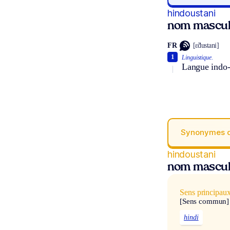
hindoustani
nom mascul
FR
[ɛ̃dustani]
1
Linguistique.
Langue indo-
Synonymes 
hindoustani
nom mascul
Sens principau
[Sens commun]
hindi