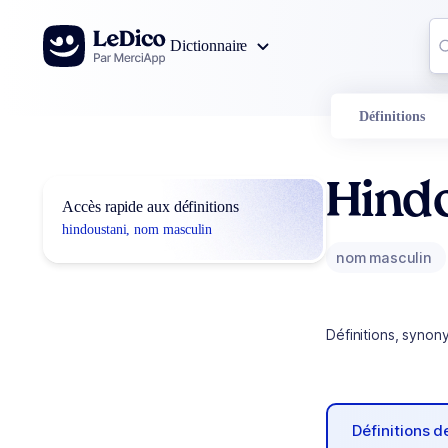
Aller au contenu
Co
Dictionnaire
0
r
Définitions
Hind
Accès rapide aux définitions
hindoustani, nom masculin
nom masculin
Définitions, synon
Définitions 