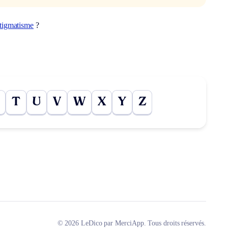
tigmatisme
?
T
U
V
W
X
Y
Z
© 2026 LeDico par MerciApp. Tous droits réservés.