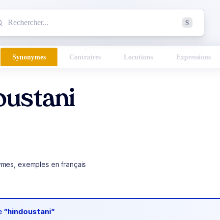
mmencez à chercher un mot dans le dictionnaire :
S
esults found.
Synonymes
Contraires
Locutions
Expressions
oustani
ymes, exemples en français
de
“hindoustani“