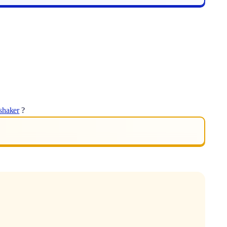
shaker
?