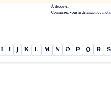
À découvrir
Connaissez-vous la définition du mot
s
H
I
J
K
L
M
N
O
P
Q
R
S