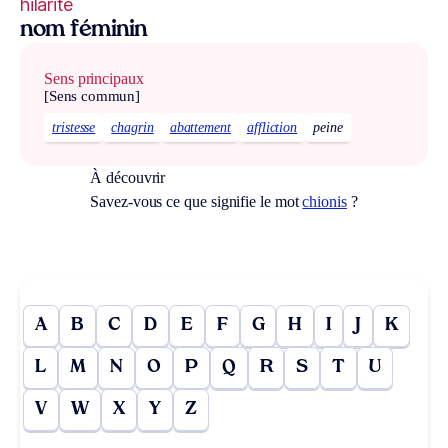
hilarité
nom féminin
Sens principaux
[Sens commun]
tristesse
chagrin
abattement
affliction
peine
À découvrir
Savez-vous ce que signifie le mot
chionis
?
A
B
C
D
E
F
G
H
I
J
K
L
M
N
O
P
Q
R
S
T
U
V
W
X
Y
Z