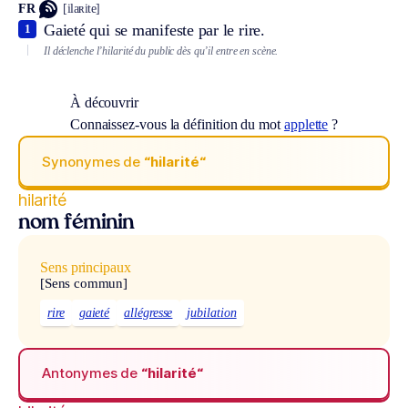
FR
[ilaʀite]
Gaieté qui se manifeste par le rire.
1
Il déclenche l’hilarité du public dès qu’il entre en scène.
À découvrir
Connaissez-vous la définition du mot
applette
?
Synonymes de
“hilarité“
hilarité
nom féminin
Sens principaux
[Sens commun]
rire
gaieté
allégresse
jubilation
Antonymes de
“hilarité“