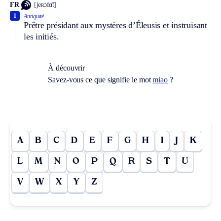
FR
[jeʀɔfɑ̃t]
1
Antiquité.
Prêtre présidant aux mystères d’Éleusis et instruisant
les initiés.
À découvrir
Savez-vous ce que signifie le mot
miao
?
A
B
C
D
E
F
G
H
I
J
K
L
M
N
O
P
Q
R
S
T
U
V
W
X
Y
Z