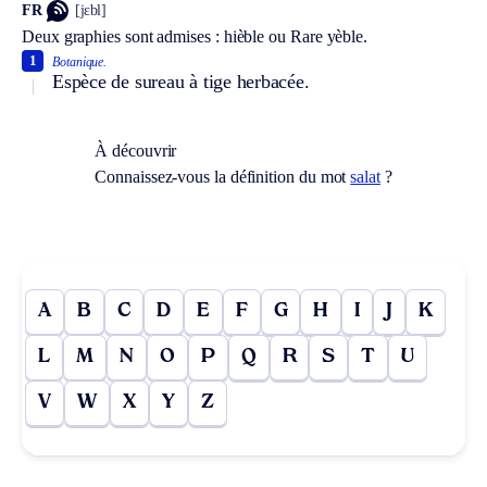
FR
[jɛbl]
Deux graphies sont admises : hièble ou
Rare
yèble.
1
Botanique.
Espèce de sureau à tige herbacée.
À découvrir
Connaissez-vous la définition du mot
salat
?
A
B
C
D
E
F
G
H
I
J
K
L
M
N
O
P
Q
R
S
T
U
V
W
X
Y
Z