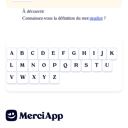
À découvrir
Connaissez-vous la définition du mot
stradiot
?
A
B
C
D
E
F
G
H
I
J
K
L
M
N
O
P
Q
R
S
T
U
V
W
X
Y
Z