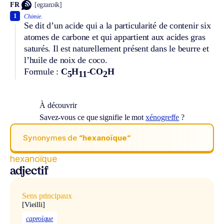
FR
[egzanɔik]
1
Chimie.
Se dit d’un acide qui a la particularité de contenir six
atomes de carbone et qui appartient aux acides gras
saturés. Il est naturellement présent dans le beurre et
l’huile de noix de coco.
Formule :
C
H
-CO
H
5
11
2
À découvrir
Savez-vous ce que signifie le mot
xénogreffe
?
Synonymes de
“hexanoïque“
hexanoïque
adjectif
Sens principaux
[Vieilli]
caproïque