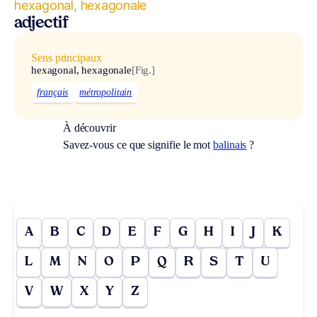
hexagonal, hexagonale
adjectif
Sens principaux
hexagonal, hexagonale
[Fig.]
français
métropolitain
À découvrir
Savez-vous ce que signifie le mot
balinais
?
A
B
C
D
E
F
G
H
I
J
K
L
M
N
O
P
Q
R
S
T
U
V
W
X
Y
Z