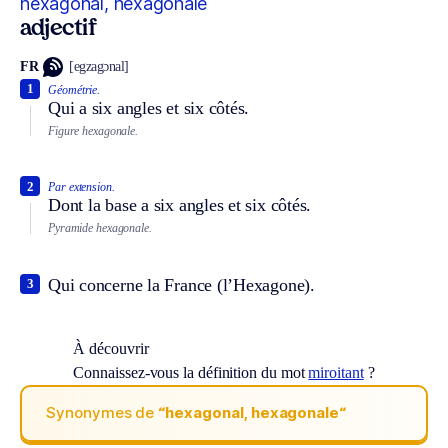
hexagonal, hexagonale
adjectif
FR
[egzagɔnal]
1
Géométrie.
Qui a six angles et six côtés.
Figure hexagonale.
2
Par extension.
Dont la base a six angles et six côtés.
Pyramide hexagonale.
Qui concerne la France (l’Hexagone).
3
À découvrir
Connaissez-vous la définition du mot
miroitant
?
Synonymes de
“hexagonal, hexagonale“