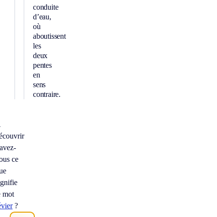
conduite
d’eau,
où
aboutissent
les
deux
pentes
en
sens
contraire.
À
écouvrir
avez-
ous ce
ue
ignifie
e mot
évier
?