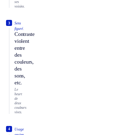
ses
voisins.
3
Sens
figuré.
Contraste
violent
entre
des
couleurs,
des
sons,
etc.
Le
heurt
de
deux
couleurs
vives.
4
Usage
ancien.