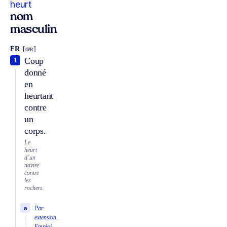
heurt
nom
masculin
FR
[œʀ]
Coup
1
donné
en
heurtant
contre
un
corps.
Le
heurt
d’un
navire
contre
les
rochers.
a
Par
extension.
Emploi