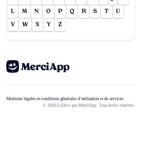
L
M
N
O
P
Q
R
S
T
U
V
W
X
Y
Z
Mentions légales et conditions générales d’utilisation et de services
© 2026 LeDico par MerciApp. Tous droits réservés.