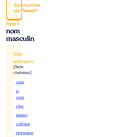
Synonymes
de
“heurt“
heurt
nom
masculin
Sens
principaux
[Sens
commun]
coup
à-
coup
choc
impact
collision
percussion