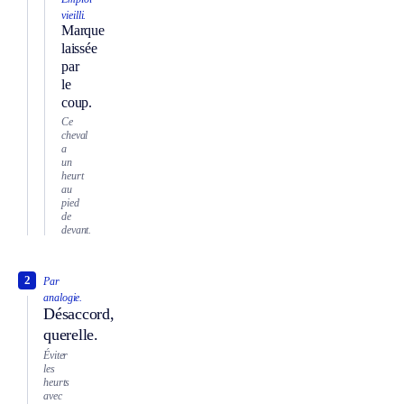
vieilli.
Marque
laissée
par
le
coup.
Ce
cheval
a
un
heurt
au
pied
de
devant.
2
Par
analogie.
Désaccord,
querelle.
Éviter
les
heurts
avec