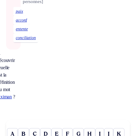
personnes]
paix
accord
entente
conciliation
À
écouvrir
uelle
st la
éfinition
u mot
aximan
?
A
B
C
D
E
F
G
H
I
J
K