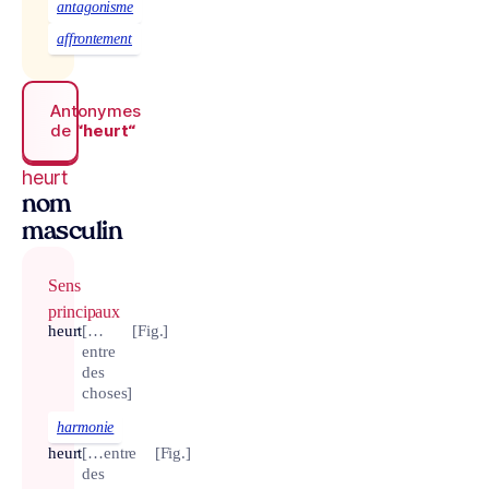
antagonisme
affrontement
Antonymes
de
“heurt“
heurt
nom
masculin
Sens
principaux
heurt
[…
[Fig.]
entre
des
choses]
harmonie
heurt
[…entre
[Fig.]
des