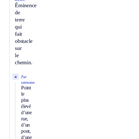
Éminence
de
terre
qui
fait
obstacle
sur
le
chemin.
a
Par
extension.
Point
le
plus
élevé
d’une
rue,
d’un
pont,
d’une