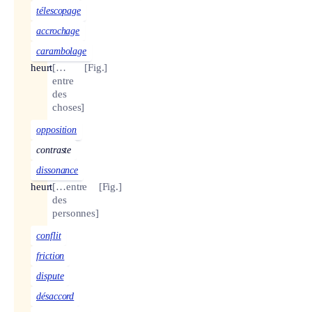
télescopage
accrochage
carambolage
heurt
[…
[Fig.]
entre
des
choses]
opposition
contraste
dissonance
heurt
[…entre
[Fig.]
des
personnes]
conflit
friction
dispute
désaccord