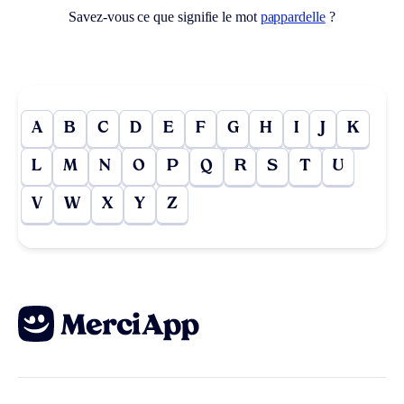
Savez-vous ce que signifie le mot
pappardelle
?
A
B
C
D
E
F
G
H
I
J
K
L
M
N
O
P
Q
R
S
T
U
V
W
X
Y
Z