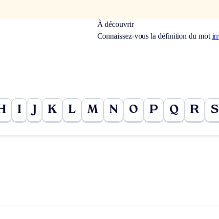
À découvrir
Connaissez-vous la définition du mot
ir
H
I
J
K
L
M
N
O
P
Q
R
S