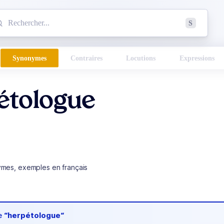
mmencez à chercher un mot dans le dictionnaire :
S
esults found.
Synonymes
Contraires
Locutions
Expressions
étologue
ymes, exemples en français
de
“herpétologue“