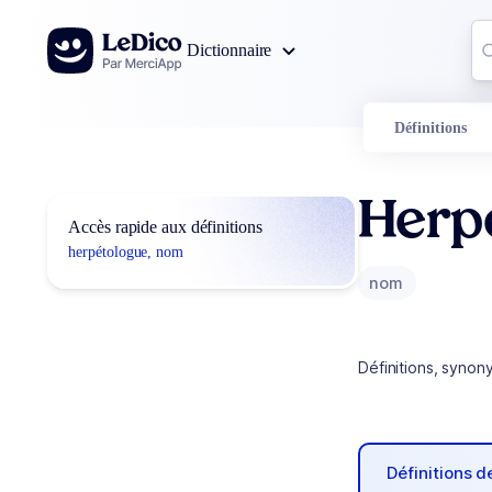
Aller au contenu
Co
Dictionnaire
0
r
Définitions
Herp
Accès rapide aux définitions
herpétologue, nom
nom
Définitions, synon
Définitions 