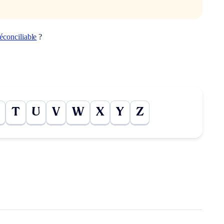
réconciliable
?
T
U
V
W
X
Y
Z