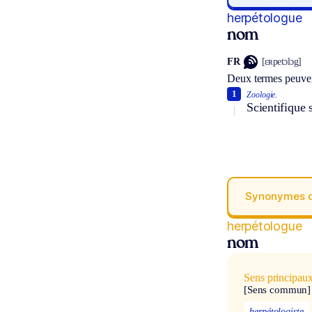
herpétologue
nom
FR
[ɛʀpetɔlɔg]
Deux termes peuven
1
Zoologie.
Scientifique 
Synonymes 
herpétologue
nom
Sens principau
[Sens commun]
herpétologiste