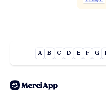
A
B
C
D
E
F
G