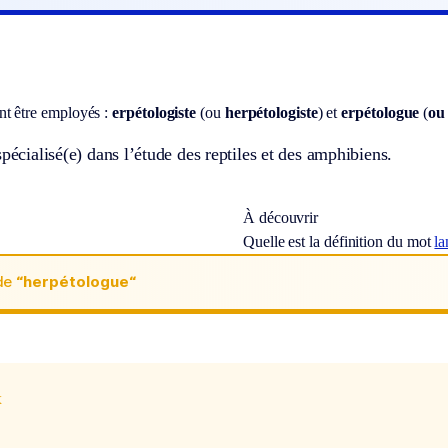
t être employés :
erpétologiste
(ou
herpétologiste
) et
erpétologue
(
ou
spécialisé(e) dans l’étude des reptiles et des amphibiens.
À découvrir
Quelle est la définition du mot
la
de
“herpétologue“
x