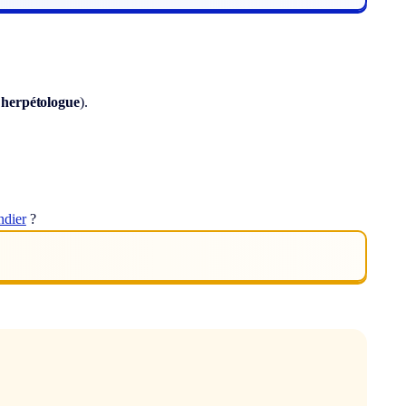
 herpétologue
).
ndier
?