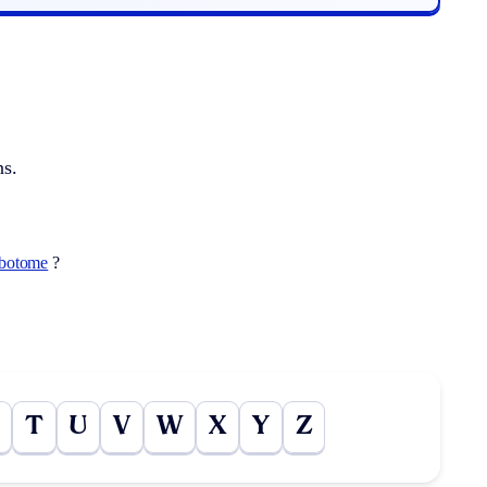
ns.
ébotome
?
T
U
V
W
X
Y
Z