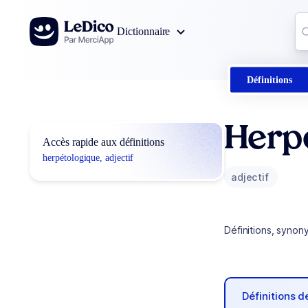
Aller au contenu
Co
Dictionnaire
0
r
Définitions
Herp
Accès rapide aux définitions
herpétologique, adjectif
adjectif
Définitions, synon
Définitions 