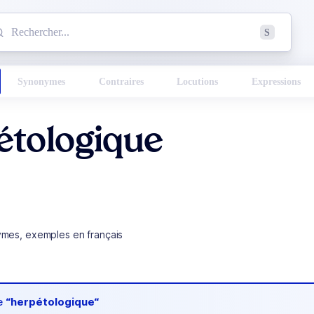
mmencez à chercher un mot dans le dictionnaire :
S
esults found.
Synonymes
Contraires
Locutions
Expressions
étologique
ymes, exemples en français
de
“herpétologique“