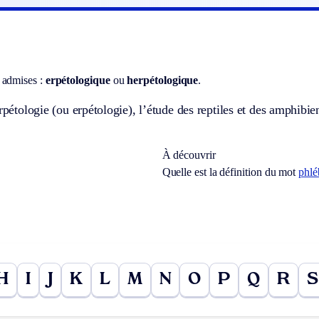
 admises :
erpétologique
ou
herpétologique
.
erpétologie (ou erpétologie), l’étude des reptiles et des amphibie
À découvrir
Quelle est la définition du mot
phl
H
I
J
K
L
M
N
O
P
Q
R
S