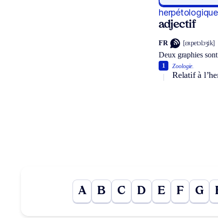
herpétologique
adjectif
FR
[ɛʀpetɔlɔʒik]
Deux graphies sont
1
Zoologie.
Relatif à l’h
A
B
C
D
E
F
G