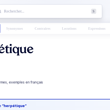
mmencez à chercher un mot dans le dictionnaire :
S
esults found.
Synonymes
Contraires
Locutions
Expressions
étique
ymes, exemples en français
de
“herpétique“