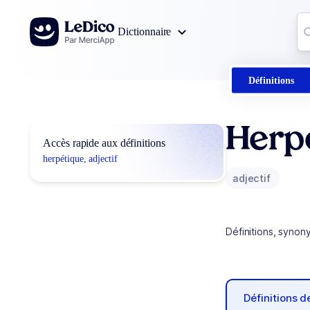
Aller au contenu
Co
Dictionnaire
0
r
Définitions
Herp
Accès rapide aux définitions
herpétique, adjectif
adjectif
Définitions, synon
Définitions 