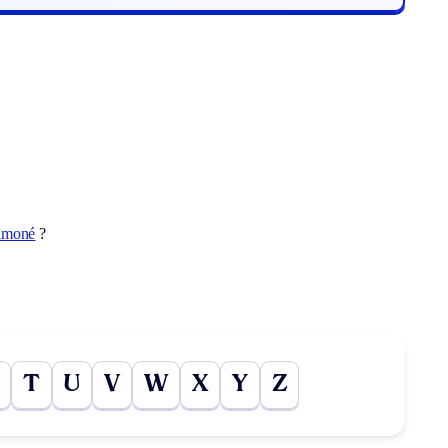
umoné
?
T
U
V
W
X
Y
Z