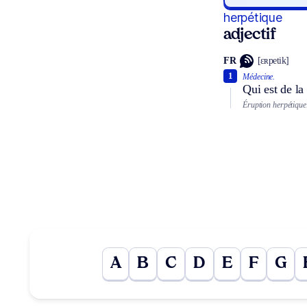
herpétique
adjectif
FR
[ɛʀpetik]
1
Médecine.
Qui est de la
Éruption herpétique
A
B
C
D
E
F
G