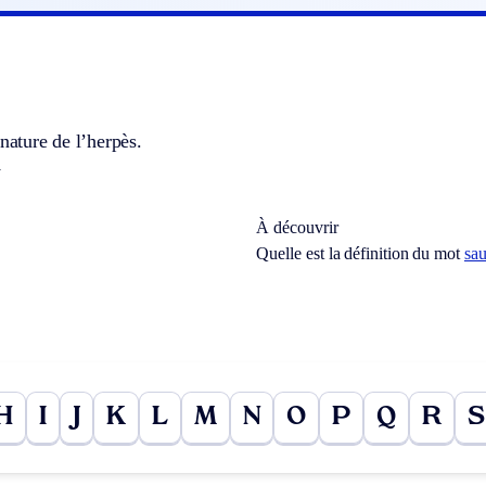
 nature de l’herpès.
.
À découvrir
Quelle est la définition du mot
sa
H
I
J
K
L
M
N
O
P
Q
R
S