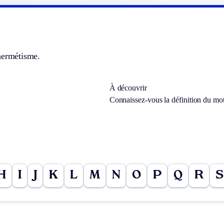
hermétisme.
À découvrir
Connaissez-vous la définition du mo
H
I
J
K
L
M
N
O
P
Q
R
S