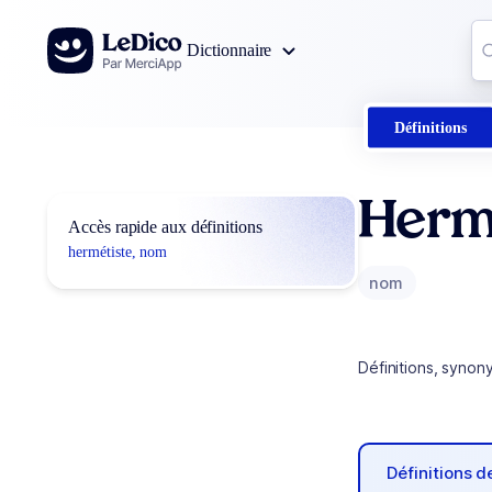
Aller au contenu
Co
Dictionnaire
0
r
Définitions
Herm
Accès rapide aux définitions
hermétiste, nom
nom
Définitions, synon
Définitions 