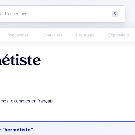
mmencez à chercher un mot dans le dictionnaire :
S
esults found.
Synonymes
Contraires
Locutions
Expressions
étiste
ymes, exemples en français
de
“hermétiste“