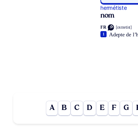
hermétiste
nom
FR
[ɛʀmetist]
Adepte de l’
1
A
B
C
D
E
F
G