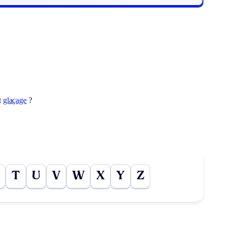
t
glaçage
?
T
U
V
W
X
Y
Z