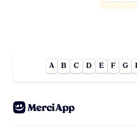
A
B
C
D
E
F
G