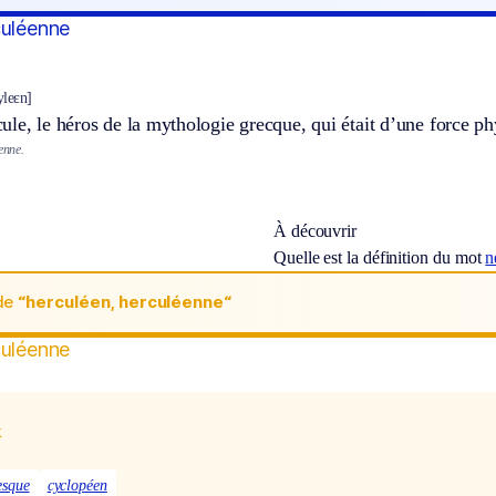
culéenne
yleɛn]
le, le héros de la mythologie grecque, qui était d’une force ph
enne.
À découvrir
Quelle est la définition du mot
n
de
“herculéen, herculéenne“
culéenne
x
esque
cyclopéen