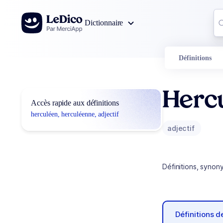
Aller au contenu
Co
Dictionnaire
0
r
Définitions
Herc
Accès rapide aux définitions
herculéen, herculéenne, adjectif
adjectif
Définitions, synon
Définitions 