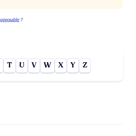
supposable
?
T
U
V
W
X
Y
Z