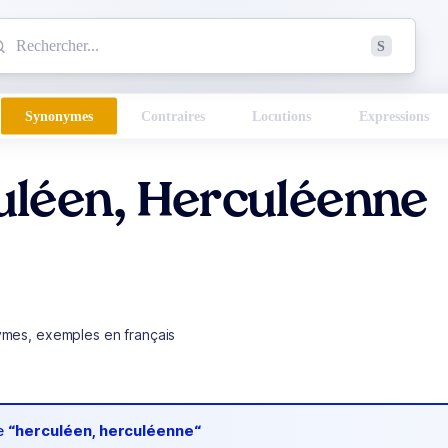
mmencez à chercher un mot dans le dictionnaire :
S
esults found.
Synonymes
Contraires
Locutions
Expressions
uléen, Herculéenne
ymes, exemples en français
de
“herculéen, herculéenne“