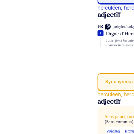
herculéen, her
adjectif
FR
[ɛʀkyleɛ̃, ɛʀk
Digne d’Hercu
1
Taille, force herculé
Travaux herculéens.
Synonymes 
herculéen, her
adjectif
Sens principau
[Sens commun]
colossal
titan