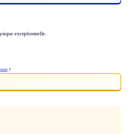
ysique exceptionnelle.
enni
?