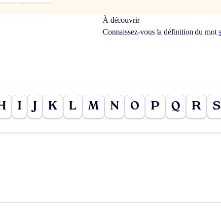
À découvrir
Connaissez-vous la définition du mot
H
I
J
K
L
M
N
O
P
Q
R
S