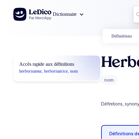
Aller au contenu
Co
Dictionnaire
0
r
Définitions
Herbo
Accès rapide aux définitions
herborisateur, herborisatrice, nom
nom
Définitions, synon
Définitions 