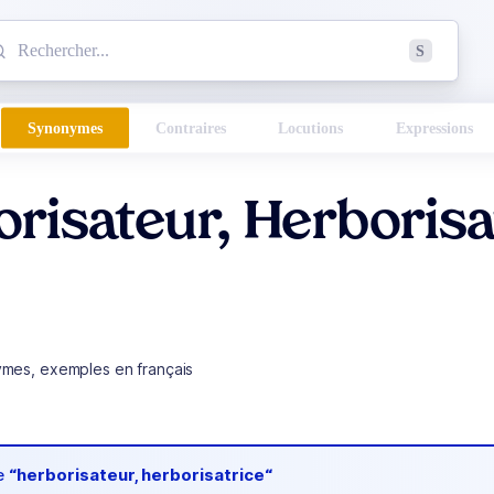
mmencez à chercher un mot dans le dictionnaire :
S
esults found.
Synonymes
Contraires
Locutions
Expressions
risateur, Herborisa
ymes, exemples en français
de
“herborisateur, herborisatrice“