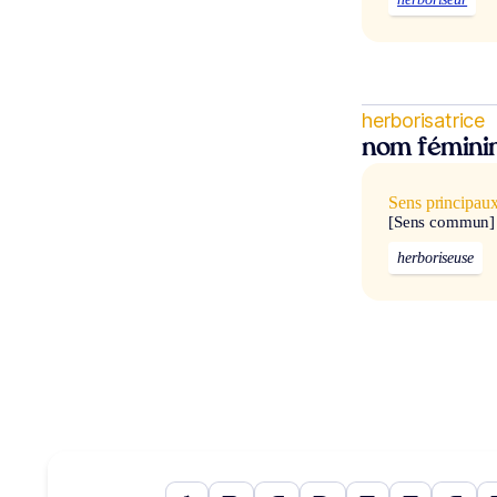
herborisatrice
nom fémini
Sens principau
[Sens commun]
herboriseuse