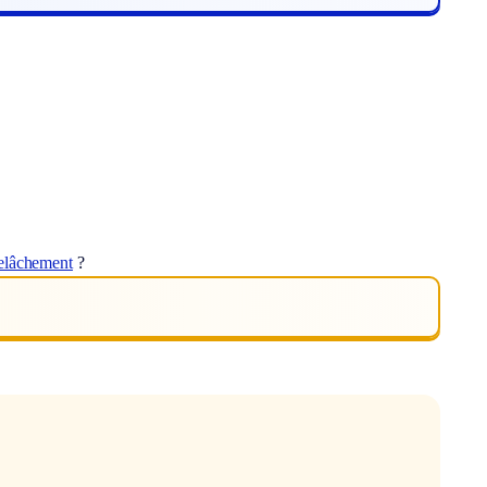
elâchement
?