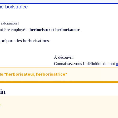
herborisatrice
 ɛʀbɔʀizatʀis]
t être employés :
herboriseur
et
herborisateur
.
prépare des herborisations.
À découvrir
Connaissez-vous la définition du mot
r
de
“herborisateur, herborisatrice“
in
x