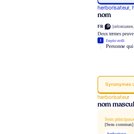
herborisateur, 
nom
FR
[ɛʀbɔʀizatœʀ,
Deux termes peuven
1
Emploi vieilli.
Personne qui 
Synonymes 
herborisateur
nom mascul
Sens principau
[Sens commun]
herboriseur