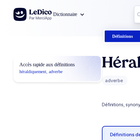
Aller au contenu
Co
Dictionnaire
0
r
Définitions
Héra
Accès rapide aux définitions
héraldiquement, adverbe
adverbe
Définitions, synon
Définitions 