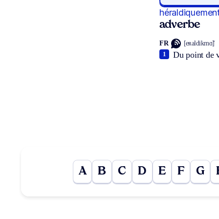
héraldiquemen
adverbe
FR
[eʀaldikmɑ̃]
Du point de 
1
A
B
C
D
E
F
G