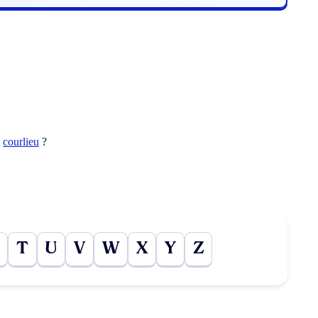
t
courlieu
?
T
U
V
W
X
Y
Z