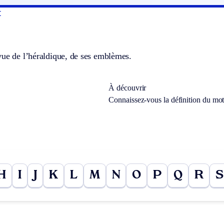
t
vue de l’héraldique, de ses emblèmes.
À découvrir
Connaissez-vous la définition du mo
H
I
J
K
L
M
N
O
P
Q
R
S