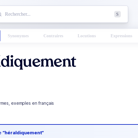
mmencez à chercher un mot dans le dictionnaire :
S
esults found.
Synonymes
Contraires
Locutions
Expressions
ldiquement
ymes, exemples en français
de
“héraldiquement“