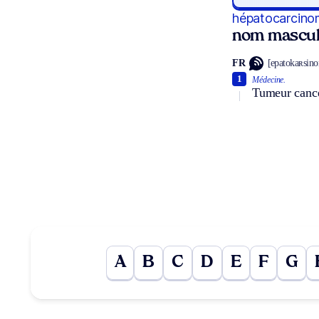
hépatocarcino
nom mascul
FR
[epatokaʀsin
1
Médecine.
Tumeur cancé
A
B
C
D
E
F
G