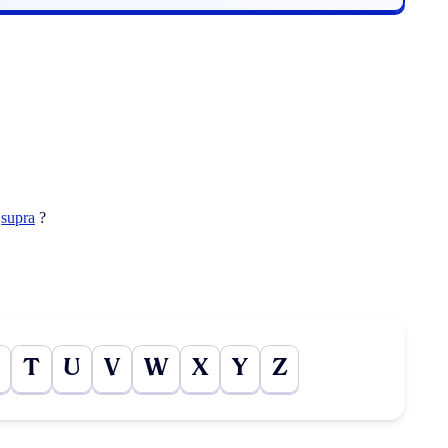
t
supra
?
T
U
V
W
X
Y
Z