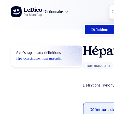
Aller au contenu
Co
Dictionnaire
0
r
Définitions
Hépa
Accès rapide aux définitions
hépatocarcinome, nom masculin
nom masculin
Définitions, synon
Définitions 