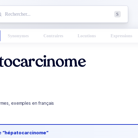
mmencez à chercher un mot dans le dictionnaire :
S
esults found.
Synonymes
Contraires
Locutions
Expressions
tocarcinome
ymes, exemples en français
de
“hépatocarcinome“