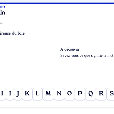
me
in
om]
reuse du foie.
À découvrir
Savez-vous ce que signifie le mo
H
I
J
K
L
M
N
O
P
Q
R
S