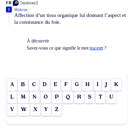
FR
[epatizasjɔ̃]
1
Médecine.
Affection d’un tissu organique lui donnant l’aspect et
la consistance du foie.
À découvrir
Savez-vous ce que signifie le mot
traceret
?
A
B
C
D
E
F
G
H
I
J
K
L
M
N
O
P
Q
R
S
T
U
V
W
X
Y
Z