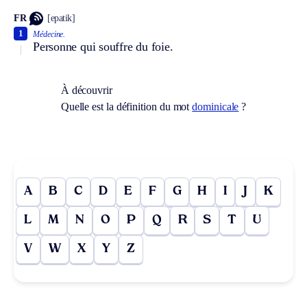
FR
[epatik]
1
Médecine.
Personne qui souffre du foie.
À découvrir
Quelle est la définition du mot
dominicale
?
A
B
C
D
E
F
G
H
I
J
K
L
M
N
O
P
Q
R
S
T
U
V
W
X
Y
Z