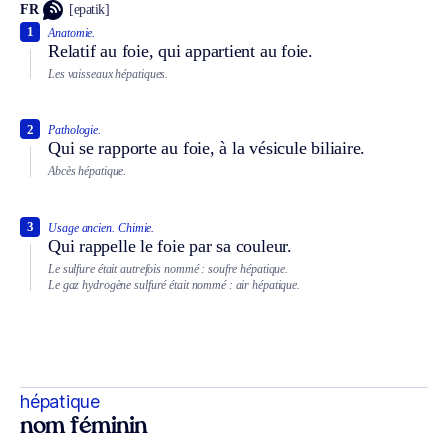
FR
[epatik]
1
Anatomie.
Relatif au foie, qui appartient au foie.
Les vaisseaux hépatiques.
2
Pathologie.
Qui se rapporte au foie, à la vésicule biliaire.
Abcès hépatique.
3
Usage ancien.
Chimie.
Qui rappelle le foie par sa couleur.
Le sulfure était autrefois nommé : soufre hépatique.
Le gaz hydrogène sulfuré était nommé : air hépatique.
hépatique
nom féminin