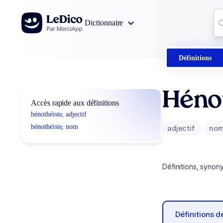
Aller au contenu
Co
Dictionnaire
0
r
Définitions
Héno
Accès rapide aux définitions
hénothéiste, adjectif
hénothéiste, nom
adjectif
no
Définitions, synon
Définitions 