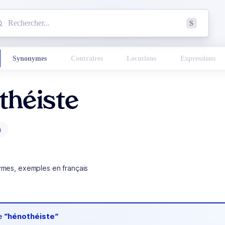
mmencez à chercher un mot dans le dictionnaire :
S
esults found.
Synonymes
Contraires
Locutions
Expressions
théiste
m
ymes, exemples en français
de
“hénothéiste“