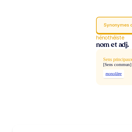
Synonymes 
hénothéiste
nom et adj.
Sens principau
[Sens commun]
monolâtre