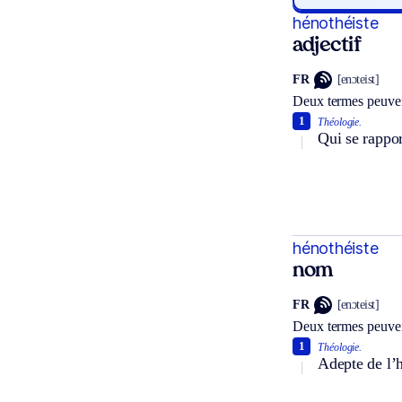
hénothéiste
adjectif
FR
[enɔteist]
Deux termes peuven
1
Théologie.
Qui se rappor
hénothéiste
nom
FR
[enɔteist]
Deux termes peuven
1
Théologie.
Adepte de l’